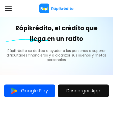
Rápikrédito, el crédito que
Acerca de nosotros
llega en un ratito
Rápikrédito se dedica a ayudar a las personas a superar
Centro de ayuda
dificultades financieras y a alcanzar sus sueños y metas
personales.
Sugerencias y quejas
Eliminación de cuenta
Google Play
Descargar App