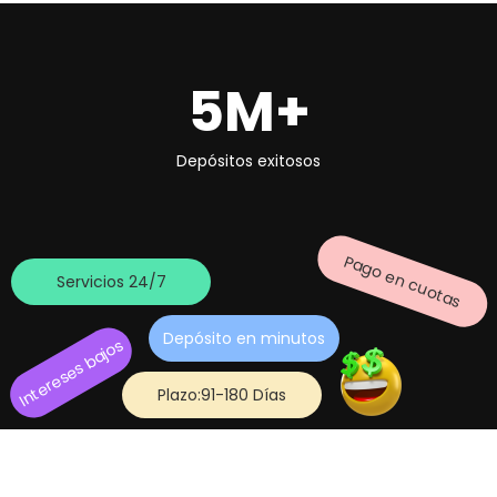
5M+
Depósitos exitosos
Pago en cuotas
Servicios 24/7
Depósito en minutos
Intereses bajos
Plazo:91-180 Días