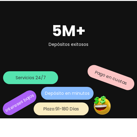
5M+
Depósitos exitosos
Pago en cuotas
Servicios 24/7
Depósito en minutos
Intereses bajos
Plazo:91-180 Días