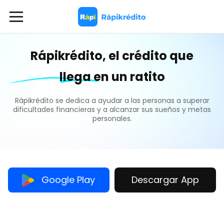
Rápikrédito, el crédito que
Acerca de nosotros
llega en un ratito
Rápikrédito se dedica a ayudar a las personas a superar
Centro de ayuda
dificultades financieras y a alcanzar sus sueños y metas
personales.
Sugerencias y quejas
Eliminación de cuenta
Google Play
Descargar App